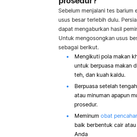
prosedur?
Sebelum menjalani tes barium
usus besar terlebih dulu. Persi
dapat mengaburkan hasil pemin
Untuk mengosongkan usus bes
sebagai berikut.
Mengikuti pola makan kh
untuk berpuasa makan da
teh, dan kuah kaldu.
Berpuasa setelah tenga
atau minuman apapun mu
prosedur.
Meminum
obat pencaha
baik berbentuk cair ata
Anda