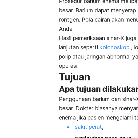
Prosedur barium enema melibat
besar. Barium dapat menyerap 
rontgen. Pola cairan akan me
Anda.
Hasil pemeriksaan sinar-X jug
lanjutan seperti
kolonoskopi
, l
polip atau jaringan abnormal 
operasi.
Tujuan
Apa tujuan dilakukan
Penggunaan barium dan sinar-X
besar. Dokter biasanya menya
enema jika pasien mengalami ta
sakit perut
,