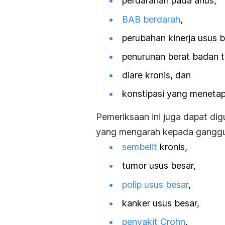
perdarahan pada anus,
BAB berdarah
,
perubahan kinerja usus b
penurunan berat badan t
diare kronis, dan
konstipasi yang menetap
Pemeriksaan ini juga dapat di
yang mengarah kepada ganggua
sembelit
kronis,
tumor usus besar,
polip usus besar
,
kanker usus besar,
penyakit Crohn
,