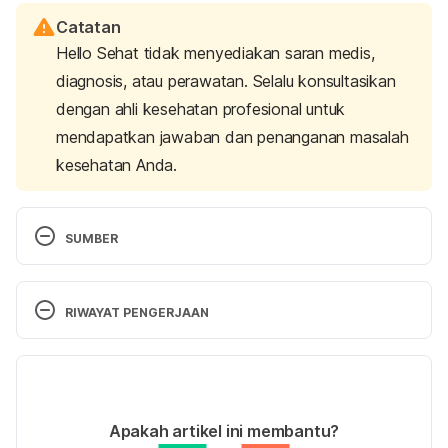
Catatan
Hello Sehat tidak menyediakan saran medis,
diagnosis, atau perawatan. Selalu konsultasikan
dengan ahli kesehatan profesional untuk
mendapatkan jawaban dan penanganan masalah
kesehatan Anda.
SUMBER
Alkaline Phosphatase (ALP): What It Is, Causes & 
Treatment. (2021). Cleveland Clinic. Retrieved 02 
RIWAYAT PENGERJAAN
August 2024, from 
https://my.clevelandclinic.org/health/diagnostics/22
Versi Terbaru
029-alkaline-phosphatase-alp
14/08/2024
Alkaline Phosphatase: MedlinePlus Medical Test. 
Ditulis oleh 
Zulfa Azza Adhini
Apakah artikel ini membantu?
(n.d.).MedlinePlus. Retrieved 02 August 2024, from 
Ditinjau secara medis oleh
dr. Patricia Lukas 