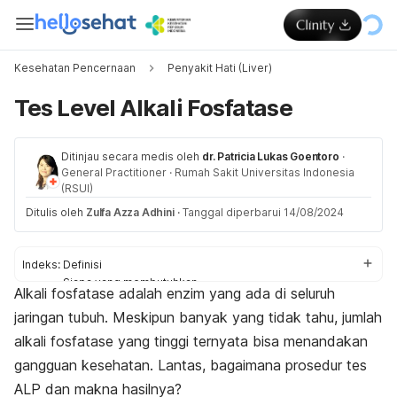
Kesehatan Pencernaan
Penyakit Hati (Liver)
Tes Level Alkali Fosfatase
Ditinjau secara medis oleh
dr. Patricia Lukas Goentoro
·
General Practitioner
·
Rumah Sakit Universitas Indonesia
(RSUI)
Ditulis oleh
Zulfa Azza Adhini
·
Tanggal diperbarui 14/08/2024
Indeks:
Definisi
Siapa yang membutuhkan
Alkali fosfatase adalah enzim yang ada di seluruh
Prosedur
jaringan tubuh. Meskipun banyak yang tidak tahu, jumlah
Hasil
alkali fosfatase yang tinggi ternyata bisa menandakan
gangguan kesehatan.
Lantas, bagaimana prosedur tes
ALP dan makna hasilnya?