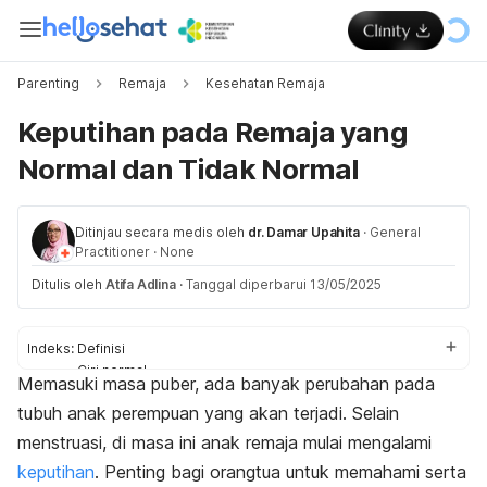
Parenting
Remaja
Kesehatan Remaja
Keputihan pada Remaja yang
Normal dan Tidak Normal
Ditinjau secara medis oleh
dr. Damar Upahita
·
General
Practitioner
·
None
Ditulis oleh
Atifa Adlina
·
Tanggal diperbarui 13/05/2025
Indeks:
Definisi
Ciri normal
Memasuki masa puber, ada banyak perubahan pada
Ciri tidak normal
tubuh anak perempuan yang akan terjadi. Selain
Penyebab
Pencegahan
menstruasi, di masa ini anak remaja mulai mengalami
keputihan
. Penting bagi orangtua untuk memahami serta