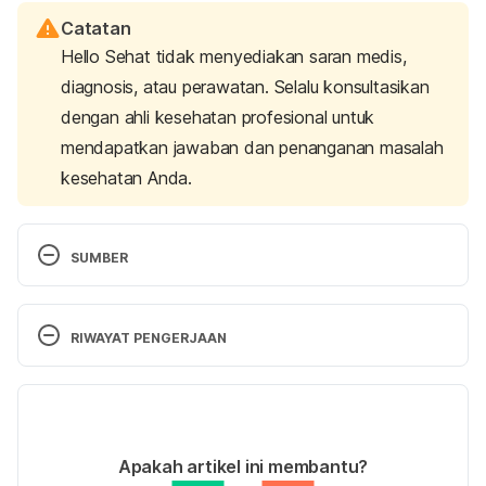
Catatan
Hello Sehat tidak menyediakan saran medis,
diagnosis, atau perawatan. Selalu konsultasikan
dengan ahli kesehatan profesional untuk
mendapatkan jawaban dan penanganan masalah
kesehatan Anda.
SUMBER
Belsky, G. (n.d.). 6 surprising benefits of video 
games for kids. Retrieved 13 September 2024, from 
RIWAYAT PENGERJAAN
https://www.understood.org/en/articles/surprising-
benefits-of-video-games
Versi Terbaru
Writer, K. J.-. (2023). Kids and video games: the 
25/09/2024
good and the bad. Retrieved 13 September 2024, 
Ditulis oleh 
Putri Ica Widia Sari
Apakah artikel ini membantu?
from 
Ditinjau secara medis oleh
dr. Carla Pramudita 