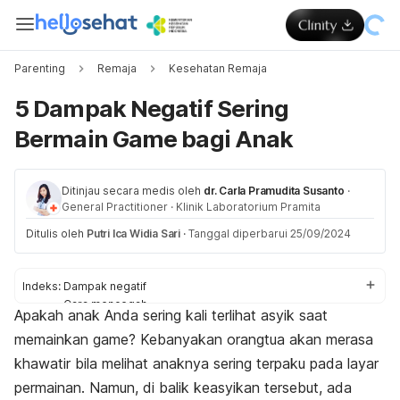
Parenting
Remaja
Kesehatan Remaja
5 Dampak Negatif Sering
Bermain Game bagi Anak
Ditinjau secara medis oleh
dr. Carla Pramudita Susanto
·
General Practitioner
·
Klinik Laboratorium Pramita
Ditulis oleh
Putri Ica Widia Sari
·
Tanggal diperbarui 25/09/2024
Indeks:
Dampak negatif
Cara mencegah
Apakah anak Anda sering kali terlihat asyik saat
Dampak positif
memainkan
game
? Kebanyakan orangtua akan merasa
khawatir bila melihat anaknya sering terpaku pada layar
permainan. Namun, di balik keasyikan tersebut, ada