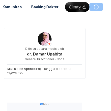
Komunitas
Booking Dokter
Ditinjau secara medis oleh
dr. Damar Upahita
General Practitioner · None
Ditulis oleh
Aprinda Puji
·
Tanggal diperbarui
12/02/2025
Iklan