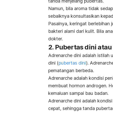
tanda menjelang pubertas.
Namun, bila aroma tidak sedap
sebaiknya konsultasikan kepad
Pasalnya, keringat berlebihan
bakteri alami dari kulit. Bila 
dokter.
2. Pubertas dini atau
Adrenarche dini adalah istila
dini (
pubertas dini
). A
drenarche
pematangan berbeda.
Adrenarche adalah kondisi pe
membuat hormon androgen. H
kemaluan sampai bau badan.
Adrenarche dini adalah kondisi 
cepat,
sehingga
tanda puberta