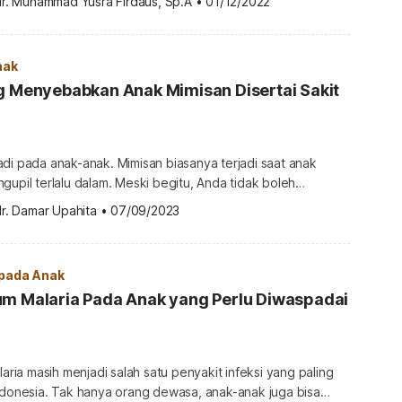
dr. Muhammad Yusra Firdaus, Sp.A
•
01/12/2022
a atau saat bermain bisa jadi penyebab sakit punggung pada
dak nyaman, […]
nak
g Menyebabkan Anak Mimisan Disertai Sakit
di pada anak-anak. Mimisan biasanya terjadi saat anak
gupil terlalu dalam. Meski begitu, Anda tidak boleh
si ini, apalagi jika anak sering mimisan dan sakit kepala.
r. Damar Upahita
•
07/09/2023
a penyebab mimisan disertai sakit kepala pada anak?
dan sakit kepala pada anak Penyebab anak sering
kepala bisa […]
 pada Anak
um Malaria Pada Anak yang Perlu Diwaspadai
laria masih menjadi salah satu penyakit infeksi yang paling
Indonesia. Tak hanya orang dewasa, anak-anak juga bisa