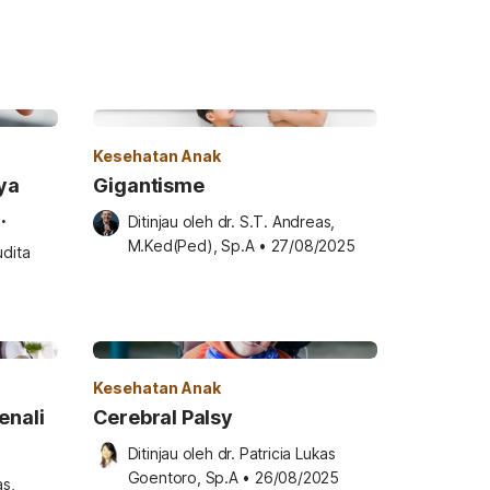
Kesehatan Anak
ya
Gigantisme
Ditinjau oleh 
dr. S.T. Andreas, 
kstrem
M.Ked(Ped), Sp.A
•
27/08/2025
dita 
Kesehatan Anak
enali
Cerebral Palsy
Ditinjau oleh 
dr. Patricia Lukas 
Goentoro, Sp.A
•
26/08/2025
s, 