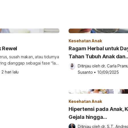
Kesehatan Anak
k Rewel
Ragam Herbal untuk Da
Tahan Tubuh Anak dan
terus, susah makan, atau tidurnya
ring dianggap sebagai fase “lagi
Keluarga Saat Cuaca E
Ditinjau oleh 
dr. Carla Pramu
•
2 hari lalu
Susanto
•
10/09/2025
an. Karena itu, penting bagi
Kesehatan Anak
Hipertensi pada Anak, K
Gejala hingga
Pengobatannya
Ditinjau oleh 
dr. S.T. Andrea