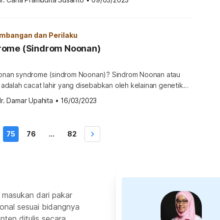
buh
leh hilangnya pigmen kulit. Pada kondisi ini, kulit
mbangan dan Perilaku
rome (Sindrom Noonan)
syndrome (sindrom Noonan)? Sindrom Noonan atau
dalah cacat lahir yang disebabkan oleh kelainan genetik
acam gejala, seperti kelainan jantung dan bentuk wajah
r. Damar Upahita
•
16/03/2023
tal sejak lahir yang membuat tubuh sulit berkembang
gan normal. Selain mengalami kelainan jantung dan karakteristik wajah […]
75
76
...
82
 masukan dari pakar
ional sesuai bidangnya
ten ditulis secara