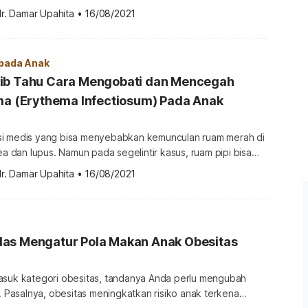
i. Itu sebabnya penting bagi Anda mengetahui gejala malaria
r. Damar Upahita
•
16/08/2021
ewasa maupun anak-anak. Mencatut CNN Indonesia, laporan
17 menyatakan bahwa dari total 262 juta penduduk
ak 4,9 […]
 pada Anak
ib Tahu Cara Mengobati dan Mencegah
ma (Erythema Infectiosum) Pada Anak
si medis yang bisa menyebabkan kemunculan ruam merah di
cea dan lupus. Namun pada segelintir kasus, ruam pipi bisa
rythema infectiosum. Erythema infectiosum adalah penyakit
r. Damar Upahita
•
16/08/2021
feksi parvovirus B19 yang umumnya menyerang anak-anak
tahun. Nama lain dari erythema infectiosum adalah penyakit
se). Penyakit ini menjadi penyebab infeksi […]
as Mengatur Pola Makan Anak Obesitas
asuk kategori obesitas, tandanya Anda perlu mengubah
l. Pasalnya, obesitas meningkatkan risiko anak terkena