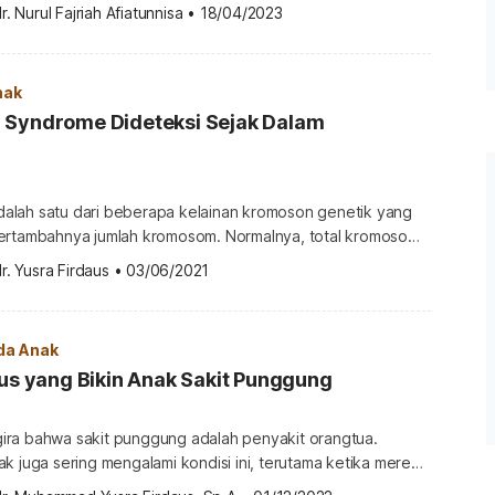
njar getah bening atau dalam istilah medis disebut
r. Nurul Fajriah Afiatunnisa
•
18/04/2023
mphadenopathy). Apa itu limfadenopati (lymphadenopathy)?
lah suatu kondisi ketika kelenjar getah bening membesar
ubuh
nak
anya ada beberapa kelenjar yang bisa […]
 Syndrome Dideteksi Sejak Dalam
lah satu dari beberapa kelainan kromoson genetik yang
ertambahnya jumlah kromosom. Normalnya, total kromosom
janin di dalam kandungan seharusnya 46 pasang. Namun tidak
r. Yusra Firdaus
•
03/06/2021
n down syndrome, yang malah memiliki 47 kromosom.
h cara mendeteksi anak down syndrome sejak masih di
Cara deteksi anak down […]
da Anak
ius yang Bikin Anak Sakit Punggung
ra bahwa sakit punggung adalah penyakit orangtua.
k juga sering mengalami kondisi ini, terutama ketika mereka
ia sekolah. Tas sekolah yang berat, cedera saat mengikuti