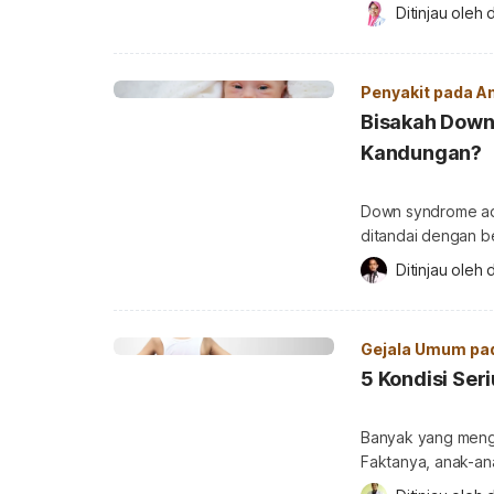
pembengkakan kele
Ditinjau oleh 
d
limfadenopati (ly
Limfadenopati ada
atau membengkak. Kelenjar getah bening tersebar hampir di seluruh t
Penyakit pada A
manusia. Namun, h
Bisakah Down
Kandungan?
Down syndrome ada
ditandai dengan b
untuk setiap sel 
Ditinjau oleh 
d
untuk janin denga
Sebenarnya, adaka
dalam rahim ibu? 
Gejala Umum pa
5 Kondisi Ser
Banyak yang mengi
Faktanya, anak-ana
sudah memasuki us