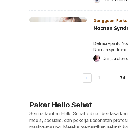
vitiligo pada anak? Vitiligo adalah perubahan warna kulit di bagian tu
tertentu yang disebabkan o
[…]
Gangguan Perke
Noonan Synd
Definisi Apa itu Noonan 
Noonan syndrome a
dengan berbagai m
Ditinjau oleh 
d
yang tidak biasa. Sindrom Noonan atau Noonan syndrome adalah kelainan
atau cacat kongeni
den
1
...
74
Pakar Hello Sehat
Semua konten Hello Sehat dibuat berdasarkan
medis, spesialis, dan pekerja kesehatan profes
masing-masing. Mereka memastikan seluruh kon