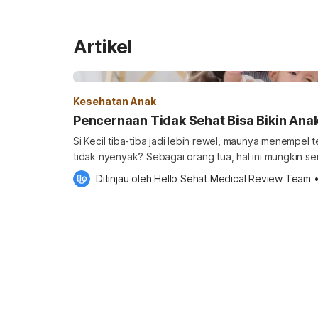
Artikel
Kesehatan Anak
Pencernaan Tidak Sehat Bisa Bikin Ana
Si Kecil tiba-tiba jadi lebih rewel, maunya menempel 
tidak nyenyak? Sebagai orang tua, hal ini mungkin se
manja” atau “lagi GTM”. Padahal, tanda-tanda tersebut bisa saja berkaitan dengan
Ditinjau oleh 
Hello Sehat Medical Review Team
kondisi pencernaan si Kecil yang sedang kurang nyam
orang tua untuk lebih peka terhadap tanda […]