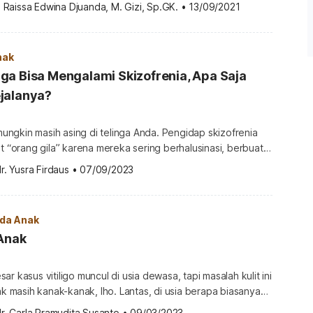
kesehatan seperti diabetes hingga penyakit jantung. Agar
. Raissa Edwina Djuanda, M. Gizi, Sp.GK.
•
13/09/2021
Anda tidak lagi bisa asal dalam menyajikan makanan. Pola
as perlu benar-benar dijaga agar berat badannya tidak
nda tidak […]
nak
a Bisa Mengalami Skizofrenia, Apa Saja
jalanya?
 mungkin masih asing di telinga Anda. Pengidap skizofrenia
ut “orang gila” karena mereka sering berhalusinasi, berbuat
lit membedakan mana kenyataan dan mana yang khayalan
r. Yusra Firdaus
•
07/09/2023
ni memang lebih sering ditemukan pada orang dewasa.
a pada anak nyatanya bukan hal yang tidak mungkin. Bahkan
dak disadari […]
ada Anak
 Anak
r kasus vitiligo muncul di usia dewasa, tapi masalah kulit ini
jak masih kanak-kanak, lho. Lantas, di usia berapa biasanya
 mulai muncul dan adakah cara untuk mengobatinya? Apa itu
r. Carla Pramudita Susanto
•
09/03/2023