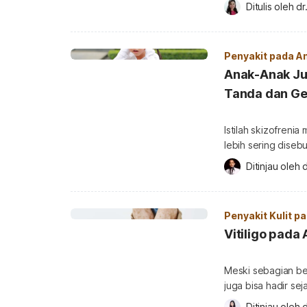
berbagai masalah 
Ditulis oleh 
dr
anak tetap sehat, 
makan anak obesit
terus bertambah. A
Penyakit pada A
Anak-Anak Jug
Tanda dan Ge
Istilah skizofrenia
lebih sering diseb
semaunya, dan su
Ditinjau oleh 
d
semata. Kondisi i
Namun, skizofreni
gejalanya sering ti
Penyakit Kulit p
Vitiligo pada
Meski sebagian besa
juga bisa hadir se
vitiligo pada anak
Ditinjau oleh 
d