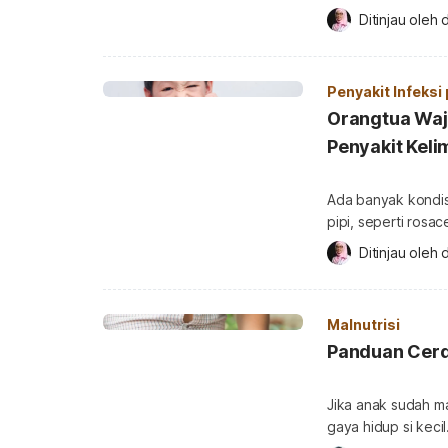
terkena infeksi in
Ditinjau oleh 
d
baik pada orang d
Kemenkes tahun 20
Indonesia, sebany
Penyakit Infeksi
Orangtua Waj
Penyakit Keli
Ada banyak kondi
pipi, seperti rosa
disebabkan oleh e
Ditinjau oleh 
d
menular akibat in
sekitar usia 5-14 
kelima (fifth disea
Malnutrisi
Panduan Cerd
Jika anak sudah m
gaya hidup si keci