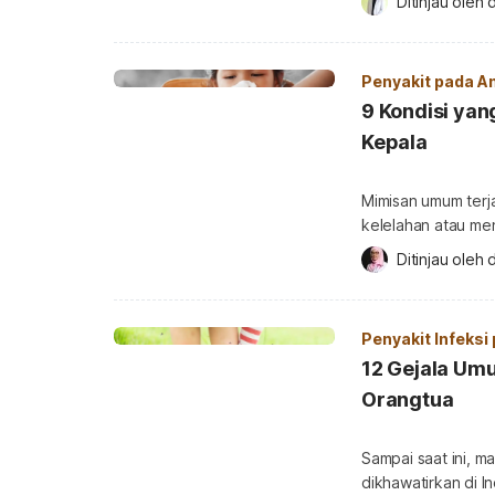
Ditinjau oleh 
pelajaran olahrag
anak. Meski umum terjadi, jika keluhan sakit punggung benar-benar membuat
anak lemah dan ti
Penyakit pada A
9 Kondisi yan
Kepala
Mimisan umum terja
kelelahan atau men
menyepelekan kondi
Ditinjau oleh 
d
Kira-kira, apa saj
Penyebab sering mimisan 
mimisan dan sakit 
Penyakit Infeksi
12 Gejala Um
Orangtua
Sampai saat ini, ma
dikhawatirkan di 