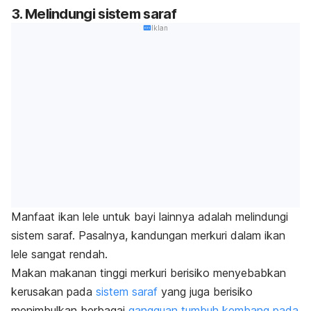
3. Melindungi sistem saraf
Iklan
Manfaat ikan lele untuk bayi lainnya adalah melindungi
sistem saraf. Pasalnya, kandungan merkuri dalam ikan
lele sangat rendah.
Makan makanan tinggi merkuri berisiko menyebabkan
kerusakan pada
sistem saraf
yang juga berisiko
menimbulkan berbagai
gangguan tumbuh kembang pada