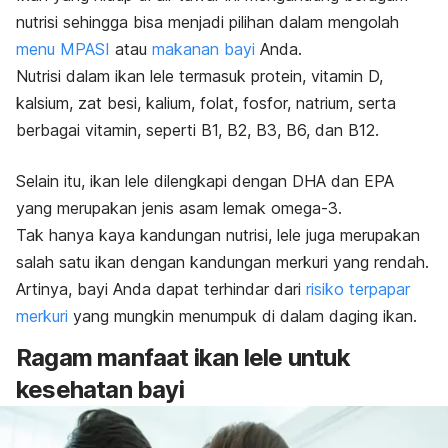
nutrisi sehingga bisa menjadi pilihan dalam mengolah
menu MPASI
atau
makanan bayi
Anda.
Nutrisi dalam ikan lele termasuk protein, vitamin D,
kalsium, zat besi, kalium, folat, fosfor, natrium, serta
berbagai vitamin, seperti B1, B2, B3, B6, dan B12.
Selain itu, ikan lele dilengkapi dengan DHA dan EPA
yang merupakan jenis asam lemak omega-3.
Tak hanya kaya kandungan nutrisi, lele juga merupakan
salah satu ikan dengan kandungan merkuri yang rendah.
Artinya, bayi Anda dapat terhindar dari
risiko terpapar
merkuri
yang mungkin menumpuk di dalam daging ikan.
Ragam manfaat ikan lele untuk
kesehatan bayi