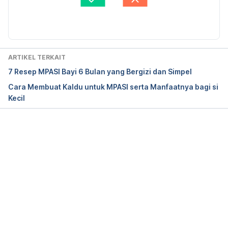
prevention/all-around/Pages/Protecting-Your-
Diperbarui oleh: 
Nanda Saputri
Children-From-Contaminated-Fish.aspx.
Nutrition facts for Fish, raw, wild, channel, catfish, 
recommended daily values and analysis.
. 
ARTIKEL TERKAIT
Nutritionvalue.org. (2021). Retrieved 27 July 2021, 
7 Resep MPASI Bayi 6 Bulan yang Bergizi dan Simpel
from 
Cara Membuat Kaldu untuk MPASI serta Manfaatnya bagi si
https://www.nutritionvalue.org/Fish%2C_raw%2C_wil
Kecil
d%2C_channel%2C_catfish_nutritional_value.html?
size=100+g.
Do Kids Need Omega-3 Fats?
. Eatright.org. (2021). 
Memuat...
Retrieved 27 July 2021, from 
https://www.eatright.org/food/vitamins-and-
supplements/types-of-vitamins-and-nutrients/do-
kids-need-omega-3-fats.
Mercury exposure and breastfeeding
. Centers for 
Disease Control and Prevention. (2021). Retrieved 