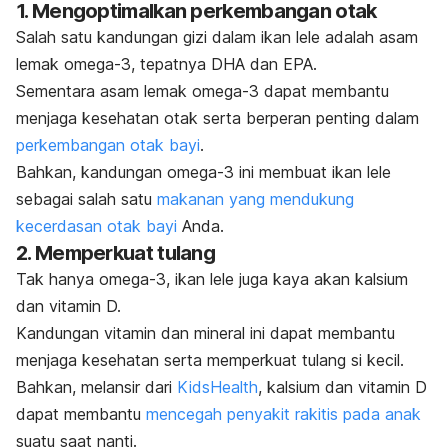
1. Mengoptimalkan perkembangan otak
Salah satu kandungan gizi dalam ikan lele adalah asam
lemak omega-3, tepatnya DHA dan EPA.
Sementara asam lemak omega-3 dapat membantu
menjaga kesehatan otak serta berperan penting dalam
perkembangan otak bayi
.
Bahkan, kandungan omega-3 ini membuat ikan lele
sebagai salah satu
makanan yang mendukung
kecerdasan otak bayi
Anda.
2. Memperkuat tulang
Tak hanya omega-3, ikan lele juga kaya akan kalsium
dan vitamin D.
Kandungan vitamin dan mineral ini dapat membantu
menjaga kesehatan serta memperkuat tulang si kecil.
Bahkan, melansir dari
KidsHealth
, kalsium dan vitamin D
dapat membantu
mencegah penyakit rakitis pada anak
suatu saat nanti.