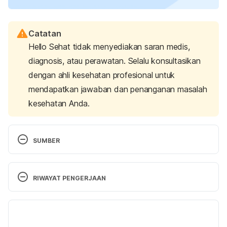
Catatan
Hello Sehat tidak menyediakan saran medis,
diagnosis, atau perawatan. Selalu konsultasikan
dengan ahli kesehatan profesional untuk
mendapatkan jawaban dan penanganan masalah
kesehatan Anda.
SUMBER
Pemberian Makanan Pendamping Air Susu Ibu 
(MPASI). (2018). Retrieved 
28 February 2025, 
from 
RIWAYAT PENGERJAAN
https://www.idai.or.id/artikel/klinik/asi/pemberian-
makanan-pendamping-air-susu-ibu-mpasi
Versi Terbaru
Memberi Makan pada Bayi: Kapan, Apa, dan 
12/03/2025