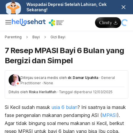
Waspadai Depresi Setelah Lahiran, Cek
Sekarang!
Parenting
Bayi
Gizi Bayi
7 Resep MPASI Bayi 6 Bulan yang
Bergizi dan Simpel
Ditinjau secara medis oleh
dr. Damar Upahita
·
General
Practitioner
·
None
Ditulis oleh
Riska Herliafifah
·
Tanggal diperbarui 12/03/2025
Si Kecil sudah masuk
usia 6 bulan
? Ini saatnya ia masuk
fase pengenalan makanan pendamping ASI (
MPASI
).
Agar tidak bingung soal menu makanan si Kecil, berikut
resep MPASI untuk bayi 6 bulan yang bisa Ibu coba.