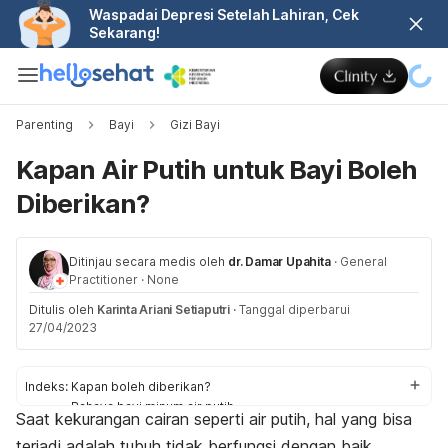
Waspadai Depresi Setelah Lahiran, Cek
Sekarang!
Parenting
Bayi
Gizi Bayi
Kapan Air Putih untuk Bayi Boleh
Diberikan?
Ditinjau secara medis oleh
dr. Damar Upahita
·
General
Practitioner
·
None
Ditulis oleh
Karinta Ariani Setiaputri
·
Tanggal diperbarui
27/04/2023
Indeks:
Kapan boleh diberikan?
Bahaya bayi minum air putih
Saat kekurangan cairan seperti air putih, hal yang bisa
Panduan pemberian
terjadi adalah tubuh tidak berfungsi dengan baik.