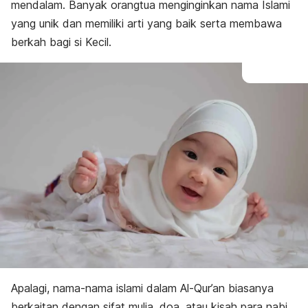
E
mendalam.
Banyak orangtua menginginkan nama Islami
F
yang unik dan memiliki arti yang baik serta membawa
G
berkah bagi si Kecil.
H
I
J
K
L
M
N
O
P
Q
R
S
T
U
V
W
X
Y
Apalagi, nama-nama islami dalam Al-Qur’an biasanya
Z
berkaitan dengan sifat mulia, doa, atau kisah para nabi