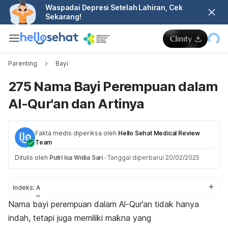
Waspadai Depresi Setelah Lahiran, Cek
Sekarang!
Parenting
Bayi
275 Nama Bayi Perempuan dalam
Al-Qur'an dan Artinya
Fakta medis diperiksa oleh
Hello Sehat Medical Review
Team
Ditulis oleh
Putri Ica Widia Sari
·
Tanggal diperbarui 20/02/2025
Indeks:
A
B
Nama bayi perempuan dalam Al-Qur’an tidak hanya
C
indah, tetapi juga memiliki makna yang
D