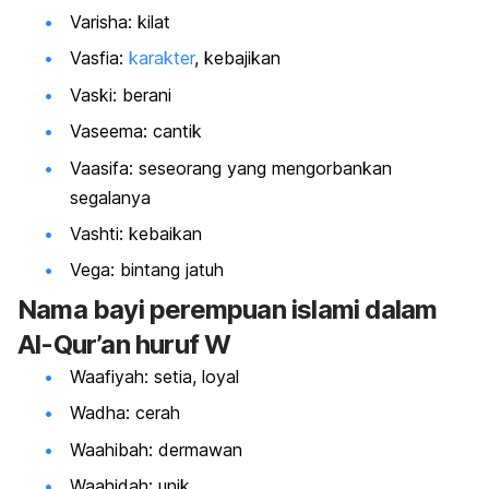
Varisha: kilat
Vasfia:
karakter
, kebajikan
Vaski: berani
Vaseema: cantik
Vaasifa: seseorang yang mengorbankan
segalanya
Vashti: kebaikan
Vega: bintang jatuh
Nama bayi perempuan islami dalam
Al-Qur’an huruf W
Waafiyah: setia, loyal
Wadha: cerah
Waahibah: dermawan
Waahidah: unik