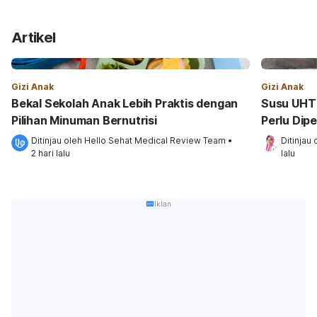
Artikel
Gizi Anak
Gizi Anak
Bekal Sekolah Anak Lebih Praktis dengan
Susu UHT 
Pilihan Minuman Bernutrisi
Perlu Dip
Ditinjau oleh 
Hello Sehat Medical Review Team
•
Ditinjau 
2 hari lalu
lalu
Iklan