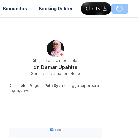
Komunitas
Booking Dokter
Ditinjau secara medis oleh
dr. Damar Upahita
General Practitioner · None
Ditulis oleh
Angelin Putri Syah
·
Tanggal diperbarui
19/03/2025
Iklan