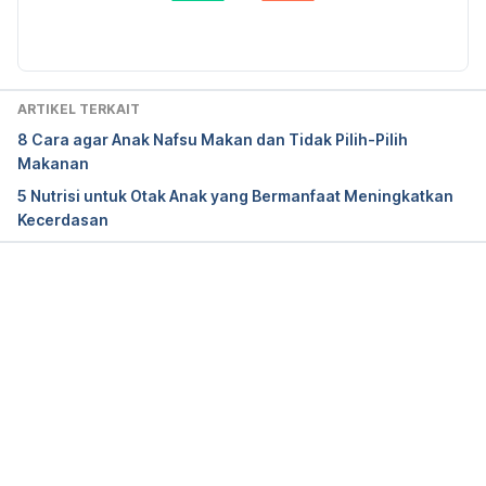
Peraturan Menteri Kesehatan RI Nomor 28 Tahun 
2019 tentang Angka Kecukupan Gizi yang 
Dianjurkan untuk Masyarakat Indonesia. 
Retrieved 
3 December 2020, from 
ARTIKEL TERKAIT
http://hukor.kemkes.go.id/uploads/produk_hukum/P
8 Cara agar Anak Nafsu Makan dan Tidak Pilih-Pilih
MK_No__28_Th_2019_ttg_Angka_Kecukupan_Gizi_Y
Makanan
ang_Dianjurkan_Untuk_Masyarakat_Indonesia.pdf
5 Nutrisi untuk Otak Anak yang Bermanfaat Meningkatkan
Kecerdasan
Iron Needs for Babies and Children. Retrieved 3 
December 2020, from 
https://www.caringforkids.cps.ca/handouts/iron_ne
eds_of_babies_and_children
Memuat...
Iron in Your Child’s Diet. Retrieved 3 December 
2020, from 
https://www.stanfordchildrens.org/content-
public/pdf/bayside-medical-
group/BMG_PCHA_IronInYourChildsDiet_FN.pdf