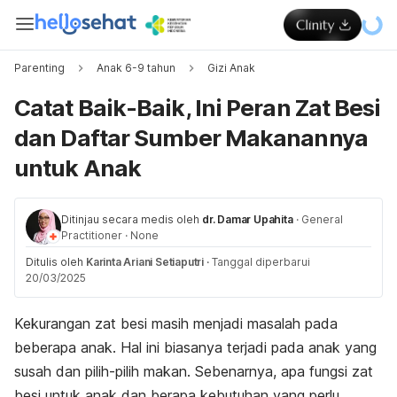
Parenting
Anak 6-9 tahun
Gizi Anak
Catat Baik-Baik, Ini Peran Zat Besi
dan Daftar Sumber Makanannya
untuk Anak
Ditinjau secara medis oleh
dr. Damar Upahita
·
General
Practitioner
·
None
Ditulis oleh
Karinta Ariani Setiaputri
·
Tanggal diperbarui
20/03/2025
Kekurangan zat besi masih menjadi masalah pada
beberapa anak. Hal ini biasanya terjadi pada anak yang
susah dan pilih-pilih makan. Sebenarnya, apa fungsi zat
besi untuk anak dan berapa kebutuhan yang perlu