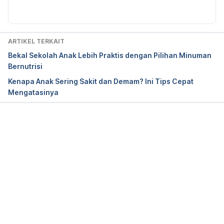
https://www.verywellfamily.com/best-foods-boost-
immune-system-4020423
Can vitamin C prevent a cold? – Harvard Health. 
ARTIKEL TERKAIT
Retrieved February 19, 2020, from Harvard Health 
Bekal Sekolah Anak Lebih Praktis dengan Pilihan Minuman
website: https://www.health.harvard.edu/cold-and-
Bernutrisi
flu/can-vitamin-c-prevent-a-cold
Kenapa Anak Sering Sakit dan Demam? Ini Tips Cepat
Mengatasinya
NPR Choice page. (2019). Retrieved February 19, 
2020, from Npr.org website: 
https://www.npr.org/sections/health-
shots/2013/03/08/173816815/flu-risk-and-
Memuat...
weather-its-not-the-heat-its-the-humidity
Gao, J., Sun, Y., Lu, Y., & Li, L. (2014). Impact of 
Ambient Humidity on Child Health: A Systematic 
Review. PLoS ONE, 9(12). 
https://doi.org/10.1371/journal.pone.0112508