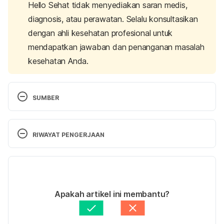
Hello Sehat tidak menyediakan saran medis,
diagnosis, atau perawatan. Selalu konsultasikan
dengan ahli kesehatan profesional untuk
mendapatkan jawaban dan penanganan masalah
kesehatan Anda.
SUMBER
Griffin, R. M. (n.d.). Immunity-Boosting Snacks for 
Kids. Retrieved February 19, 2020, from WebMD 
RIWAYAT PENGERJAAN
website: 
https://www.webmd.com/parenting/features/immun
Versi Terbaru
e-system#
20/03/2025
10 Foods You Should Eat to Keep Your Immune 
Ditulis oleh 
Maria Amanda
Apakah artikel ini membantu?
System Healthy. Retrieved February 19, 2020, from 
Ditinjau secara medis oleh
dr. Carla Pramudita 
Verywell Family website: 
Susanto
Diperbarui oleh: 
Riska Herliafifah