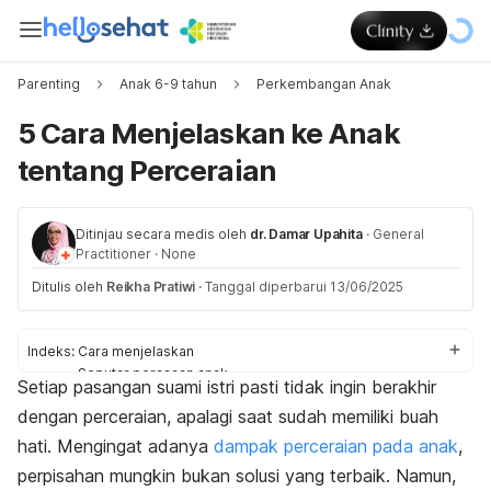
Parenting
Anak 6-9 tahun
Perkembangan Anak
5 Cara Menjelaskan ke Anak
tentang Perceraian
Ditinjau secara medis oleh
dr. Damar Upahita
·
General
Practitioner
·
None
Ditulis oleh
Reikha Pratiwi
·
Tanggal diperbarui 13/06/2025
Indeks:
Cara menjelaskan
Seputar perasaan anak
Setiap pasangan suami istri pasti tidak ingin berakhir
dengan perceraian, apalagi saat sudah memiliki buah
hati. Mengingat adanya
dampak perceraian pada anak
,
perpisahan mungkin bukan solusi yang terbaik. Namun,