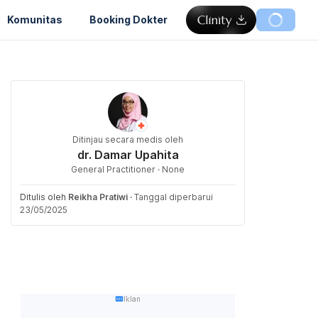
Komunitas
Booking Dokter
Ditinjau secara medis oleh
dr. Damar Upahita
General Practitioner · None
Ditulis oleh
Reikha Pratiwi
·
Tanggal diperbarui
23/05/2025
Iklan