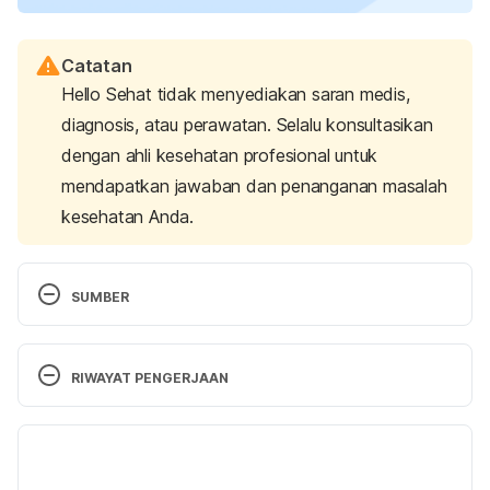
Catatan
Hello Sehat tidak menyediakan saran medis,
diagnosis, atau perawatan. Selalu konsultasikan
dengan ahli kesehatan profesional untuk
mendapatkan jawaban dan penanganan masalah
kesehatan Anda.
SUMBER
12 Tips for Raising Truthful Kids. Retrieved 
May 30, 
2025, 
from 
RIWAYAT PENGERJAAN
https://www.greatschools.org/gk/articles/12-tips-
raising-truthful-kids/ 
Versi Terbaru
5 Ways to Encourage Your Kids to Tell the Truth. 
09/06/2025