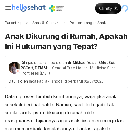
Parenting
Anak 6-9 tahun
Perkembangan Anak
Anak Dikurung di Rumah, Apakah
Ini Hukuman yang Tepat?
Ditinjau secara medis oleh
dr. Mikhael Yosia, BMedSci,
PGCert, DTM&H.
·
General Practitioner
·
Medicine Sans
Frontières (MSF)
Ditulis oleh
Ihda Fadila
·
Tanggal diperbarui 02/07/2025
Dalam proses tumbuh kembangnya, wajar jika anak
sesekali berbuat salah. Namun, saat itu terjadi, tak
sedikit anak justru dikurung di rumah oleh
orangtuanya. Tujuannya agar anak bisa merenungi dan
mau memperbaiki kesalahannya. Lantas, apakah