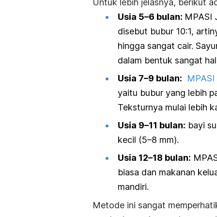
Untuk lebih jelasnya, berikut 
Usia 5–6 bulan:
MPASI J
disebut bubur 10:1, arti
hingga sangat cair. Sayu
dalam bentuk sangat ha
Usia 7–9 bulan
:
MPASI 
yaitu bubur yang lebih pa
Teksturnya mulai lebih k
Usia 9–11 bulan:
bayi su
kecil (5–8 mm).
Usia 12–18 bulan:
MPASI
biasa dan makanan kelu
mandiri.
Metode ini sangat memperhatik