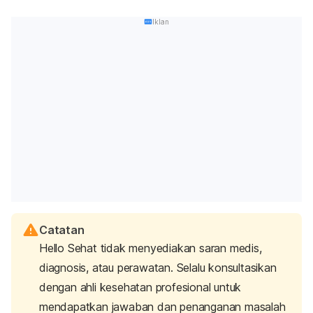
Iklan
Ragam resep piring kecil si penjelajah
Catatan
hutan ajaib
Hello Sehat tidak menyediakan saran medis,
Agar
menu MPASI
si Kecil semakin beragam, menu dari
diagnosis, atau perawatan. Selalu konsultasikan
hutan ajaib bisa menjadi pilihan yang bukan hanya lezat,
dengan ahli kesehatan profesional untuk
tetapi juga bergizi dan penuh nutrisi.
mendapatkan jawaban dan penanganan masalah
Mulai dari
puree
untuk si Kecil yang baru belajar makan