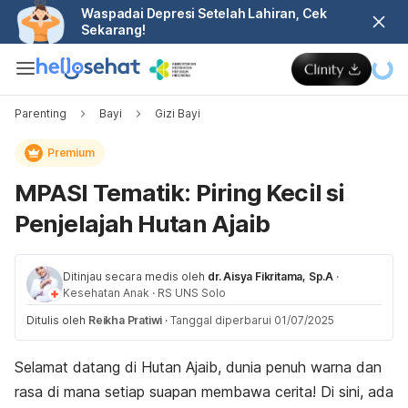
Waspadai Depresi Setelah Lahiran, Cek
Sekarang!
Parenting
Bayi
Gizi Bayi
Premium
MPASI Tematik: Piring Kecil si
Penjelajah Hutan Ajaib
Ditinjau secara medis oleh
dr. Aisya Fikritama, Sp.A
·
Kesehatan Anak
·
RS UNS Solo
Ditulis oleh
Reikha Pratiwi
·
Tanggal diperbarui 01/07/2025
Selamat datang di Hutan Ajaib, dunia penuh warna dan
rasa di mana setiap suapan membawa cerita! Di sini, ada