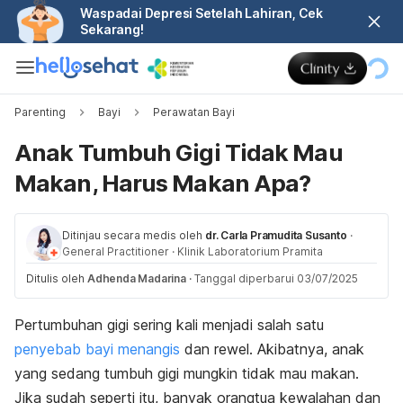
Waspadai Depresi Setelah Lahiran, Cek
Sekarang!
Parenting
Bayi
Perawatan Bayi
Anak Tumbuh Gigi Tidak Mau
Makan, Harus Makan Apa?
Ditinjau secara medis oleh
dr. Carla Pramudita Susanto
·
General Practitioner
·
Klinik Laboratorium Pramita
Ditulis oleh
Adhenda Madarina
·
Tanggal diperbarui 03/07/2025
Pertumbuhan gigi sering kali menjadi salah satu
penyebab bayi menangis
dan rewel. Akibatnya,
anak
yang sedang tumbuh gigi mungkin tidak mau makan
.
Jika sudah seperti itu, banyak orangtua kewalahan dan