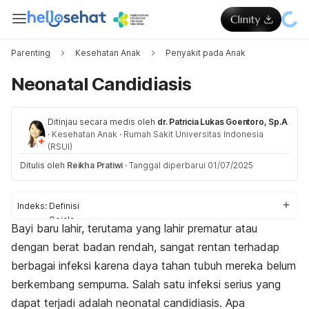
Parenting
Kesehatan Anak
Penyakit pada Anak
Neonatal Candidiasis
Ditinjau secara medis oleh
dr. Patricia Lukas Goentoro, Sp.A
·
Kesehatan Anak
·
Rumah Sakit Universitas Indonesia
(RSUI)
Ditulis oleh
Reikha Pratiwi
·
Tanggal diperbarui 01/07/2025
Indeks:
Definisi
Gejala
Bayi baru lahir, terutama yang lahir prematur atau
Penyebab
dengan berat badan rendah, sangat rentan terhadap
Bahaya
Diagnosis
berbagai infeksi karena daya tahan tubuh mereka belum
Pengobatan
berkembang sempurna. Salah satu infeksi serius yang
Pencegahan
dapat terjadi adalah
neonatal candidiasis
.
Apa