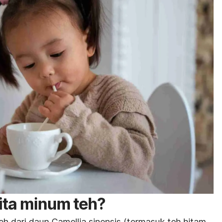
ita minum teh
?
teh dari daun
Camellia sinensis
(termasuk teh hitam,