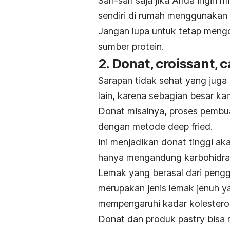
Sah-sah saja jika Anda ingin 
sendiri di rumah menggunakan
Jangan lupa untuk tetap men
sumber protein.
2. Donat, croissant, 
Sarapan tidak sehat yang juga 
lain, karena sebagian besar k
Donat misalnya, proses pembu
dengan metode
deep fried
.
Ini menjadikan donat tinggi aka
hanya mengandung karbohidrat 
Lemak yang berasal dari pen
merupakan jenis lemak jenuh 
mempengaruhi kadar kolesterol
Donat dan produk
pastry
bisa 