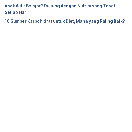
http://www.livestrong.com/article/423765-how-to-
Anak Aktif Belajar? Dukung dengan Nutrisi yang Tepat
run-before-breakfast-to-burn-fat/ [Accessed 5 
Setiap Hari
Jun. 2017].
10 Sumber Karbohidrat untuk Diet, Mana yang Paling Baik?
Memuat...