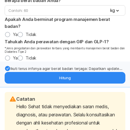
Berapa berat badan Anda?
kg
Apakah Anda berminat program manajemen berat
badan?
Ya
Tidak
Tahukah Anda perawatan dengan GIP dan GLP-1?
*Jenis pengobatan dan perawatan terbaru yang membantu manajemen berat badan dan
Diabetes Tipe 2
Ya
Tidak
Ikuti terus infonya agar berat badan terjaga: Dapatkan update
dari pakar mengenai dukungan dan perawatan berat badan
Hitung
langsung ke inbox Anda.
Catatan
Hello Sehat tidak menyediakan saran medis,
diagnosis, atau perawatan. Selalu konsultasikan
dengan ahli kesehatan profesional untuk