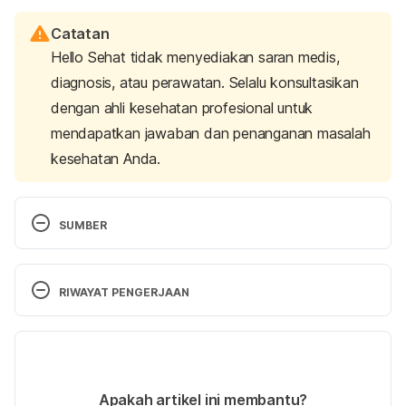
Catatan
Hello Sehat tidak menyediakan saran medis,
diagnosis, atau perawatan. Selalu konsultasikan
dengan ahli kesehatan profesional untuk
mendapatkan jawaban dan penanganan masalah
kesehatan Anda.
SUMBER
Peraturan Menteri Kesehatan Republik Indonesia 
Nomor 28 Tahun 2019 tentang Angka Kecukupan 
RIWAYAT PENGERJAAN
Gizi yang Dianjurkan untuk Masyarakat Indonesia. 
(2019). Retrieved 09 September 2024, 
Versi Terbaru
https://peraturan.bpk.go.id/Home/Download/12988
6/Permenkes%20Nomor%2028%20Tahun%202019.
12/09/2024
pdf
Ditulis oleh 
Zulfa Azza Adhini
Apakah artikel ini membantu?