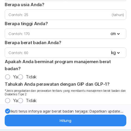
Berapa usia Anda?
(tahun)
Berapa tinggi Anda?
cm
Berapa berat badan Anda?
kg
Apakah Anda berminat program manajemen berat
badan?
Ya
Tidak
Tahukah Anda perawatan dengan GIP dan GLP-1?
*Jenis pengobatan dan perawatan terbaru yang membantu manajemen berat badan dan
Diabetes Tipe 2
Ya
Tidak
Ikuti terus infonya agar berat badan terjaga: Dapatkan update
dari pakar mengenai dukungan dan perawatan berat badan
Hitung
langsung ke inbox Anda.