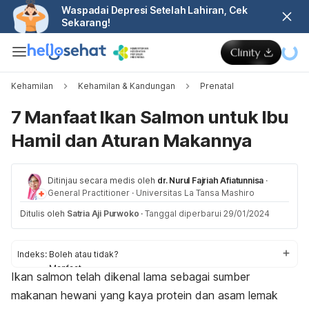
Waspadai Depresi Setelah Lahiran, Cek
Sekarang!
Kehamilan
Kehamilan & Kandungan
Prenatal
7 Manfaat Ikan Salmon untuk Ibu
Hamil dan Aturan Makannya
Ditinjau secara medis oleh
dr. Nurul Fajriah Afiatunnisa
·
General Practitioner
·
Universitas La Tansa Mashiro
Ditulis oleh
Satria Aji Purwoko
·
Tanggal diperbarui 29/01/2024
Indeks:
Boleh atau tidak?
Manfaat
Ikan salmon telah dikenal lama sebagai sumber
Aturan konsumsi
makanan hewani yang kaya protein dan asam lemak