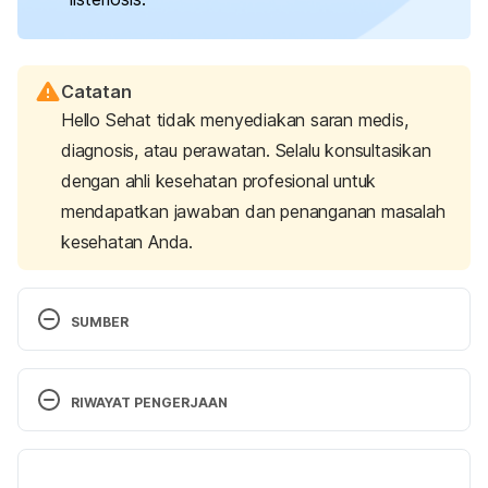
Catatan
Hello Sehat tidak menyediakan saran medis,
diagnosis, atau perawatan. Selalu konsultasikan
dengan ahli kesehatan profesional untuk
mendapatkan jawaban dan penanganan masalah
kesehatan Anda.
SUMBER
Fish, salmon, Atlantic, farmed, raw. 
(2019). 
FoodData Central – U.S. Department of Agriculture. 
RIWAYAT PENGERJAAN
Retrieved January 23, 2024, from 
https://fdc.nal.usda.gov/fdc-app.html#/food-
Versi Terbaru
details/175167/nutrients