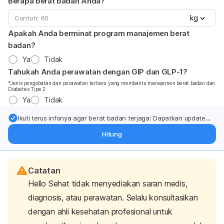
Berapa berat badan Anda?
kg
Apakah Anda berminat program manajemen berat
badan?
Ya
Tidak
Tahukah Anda perawatan dengan GIP dan GLP-1?
*Jenis pengobatan dan perawatan terbaru yang membantu manajemen berat badan dan
Diabetes Tipe 2
Ya
Tidak
Ikuti terus infonya agar berat badan terjaga: Dapatkan update
dari pakar mengenai dukungan dan perawatan berat badan
Hitung
langsung ke inbox Anda.
Catatan
Hello Sehat tidak menyediakan saran medis,
diagnosis, atau perawatan. Selalu konsultasikan
dengan ahli kesehatan profesional untuk