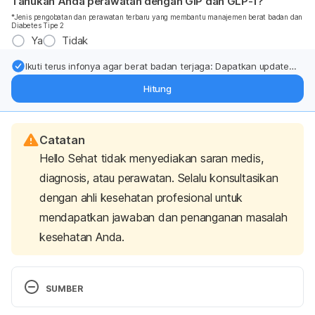
Tahukah Anda perawatan dengan GIP dan GLP-1?
*Jenis pengobatan dan perawatan terbaru yang membantu manajemen berat badan dan
Diabetes Tipe 2
Ya
Tidak
Ikuti terus infonya agar berat badan terjaga: Dapatkan update
dari pakar mengenai dukungan dan perawatan berat badan
Hitung
langsung ke inbox Anda.
Catatan
Hello Sehat tidak menyediakan saran medis,
diagnosis, atau perawatan. Selalu konsultasikan
dengan ahli kesehatan profesional untuk
mendapatkan jawaban dan penanganan masalah
kesehatan Anda.
SUMBER