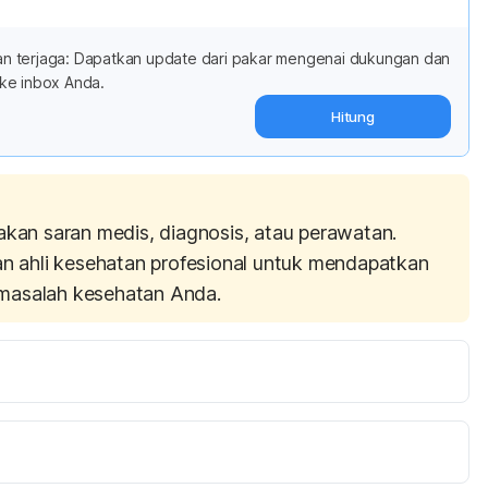
adan terjaga: Dapatkan update dari pakar mengenai dukungan dan
ke inbox Anda.
Hitung
akan saran medis, diagnosis, atau perawatan.
an ahli kesehatan profesional untuk mendapatkan
masalah kesehatan Anda.
hakes Help You Lose Weight and Belly Fat. [Online] 
thline.com/nutrition/protein-shakes-weight-
 2018)