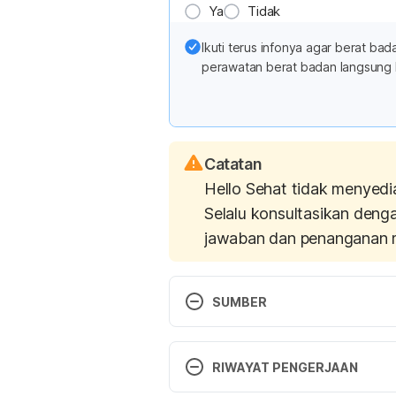
Ya
Tidak
Ikuti terus infonya agar berat b
perawatan berat badan langsung 
Catatan
Hello Sehat tidak menyedi
Selalu konsultasikan deng
jawaban dan penanganan 
SUMBER
Petre Alina. 2016. How Protein S
Tersedia pada: 
https://www.heal
RIWAYAT PENGERJAAN
loss#section4
 (Diakses 26 Juni