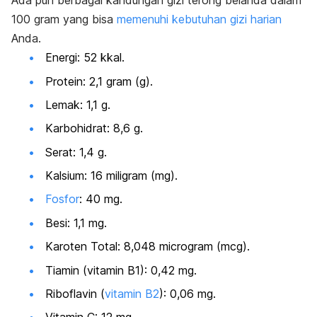
Ada pun berbagai kandungan gizi terong belanda dalam
100 gram yang bisa
memenuhi kebutuhan gizi harian
Anda.
Energi: 52 kkal.
Protein
: 2,1 gram (g).
Lemak: 1,1 g.
Karbohidrat
: 8,6 g.
Serat
: 1,4 g.
Kalsium: 16 miligram (mg).
Fosfor
: 40 mg.
Besi: 1,1 mg.
Karoten Total: 8,048 microgram (mcg).
Tiamin (vitamin B1): 0,42 mg.
Riboflavin (
vitamin B2
): 0,06 mg.