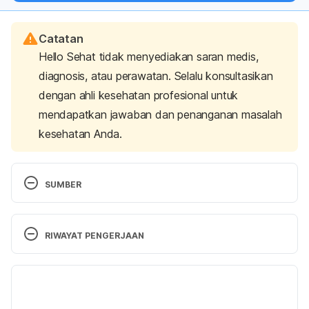
Catatan
Hello Sehat tidak menyediakan saran medis,
diagnosis, atau perawatan. Selalu konsultasikan
dengan ahli kesehatan profesional untuk
mendapatkan jawaban dan penanganan masalah
kesehatan Anda.
SUMBER
Maria, A., Graziano, R., & Nicolantonio, D. (2015). 
Carotenoids: potential allies of cardiovascular 
RIWAYAT PENGERJAAN
health?. 
Food &Amp; 
Nutrition Research
, 
59
(1), 
26762. doi: 10.3402/fnr.v59.26762.
Versi Terbaru
Abdul Kadir, N., Rahmat, A., & Jaafar, H. (2015). 
29/08/2023