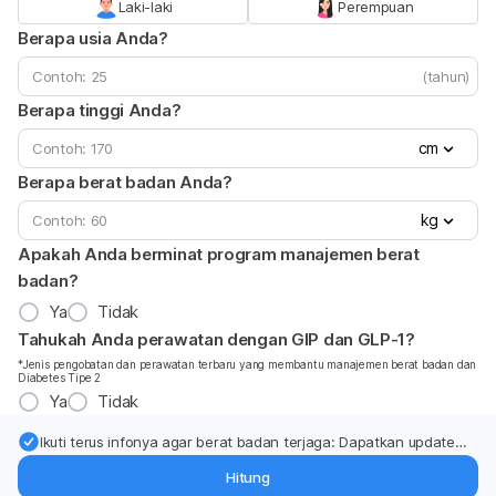
Laki-laki
Perempuan
Berapa usia Anda?
(tahun)
Berapa tinggi Anda?
cm
Berapa berat badan Anda?
kg
Apakah Anda berminat program manajemen berat
badan?
Ya
Tidak
Tahukah Anda perawatan dengan GIP dan GLP-1?
*Jenis pengobatan dan perawatan terbaru yang membantu manajemen berat badan dan
Diabetes Tipe 2
Ya
Tidak
Ikuti terus infonya agar berat badan terjaga: Dapatkan update
dari pakar mengenai dukungan dan perawatan berat badan
Hitung
langsung ke inbox Anda.