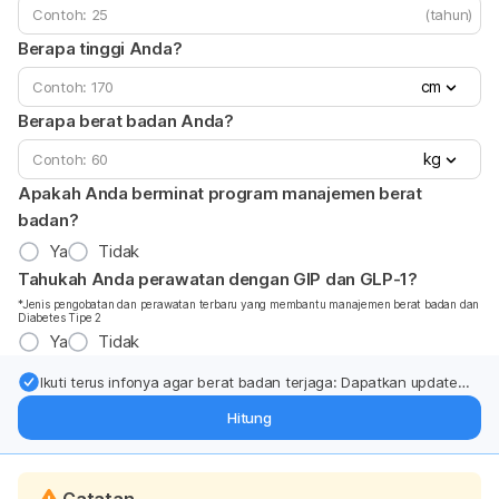
(tahun)
Berapa tinggi Anda?
cm
Berapa berat badan Anda?
kg
Apakah Anda berminat program manajemen berat
badan?
Ya
Tidak
Tahukah Anda perawatan dengan GIP dan GLP-1?
*Jenis pengobatan dan perawatan terbaru yang membantu manajemen berat badan dan
Diabetes Tipe 2
Ya
Tidak
Ikuti terus infonya agar berat badan terjaga: Dapatkan update
dari pakar mengenai dukungan dan perawatan berat badan
Hitung
langsung ke inbox Anda.
Catatan