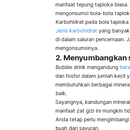
manfaat
tepung tapioka
biasa.
mengonsumsi bola-bola tapioka
Karbohidrat pada bola tapioka
Jenis karbohidrat
yang banyak 
di dalam saluran pencernaan. J
mengonsumsinya.
2. Menyumbangkan s
Bubble drink
mengandung
ber
dan fosfor dalam jumlah kecil 
membutuhkan berbagai mineral
baik.
Sayangnya, kandungan minera
manfaat zat gizi ini mungkin t
Anda tetap perlu mengimbang
buah dan sayuran.