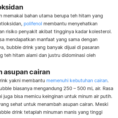
oksidan
an memakai bahan utama berupa teh hitam yang
ntioksidan,
polifenol
membantu
menyehatkan
 risiko penyakit akibat tingginya kadar kolesterol.
isa mendapatkan manfaat yang sama dengan
ya,
bubble drink
yang banyak dijual di pasaran
 teh hitam alami dan justru didominasi oleh
h asupan cairan
rink
yakni membantu
memenuhi kebutuhan cairan
.
ubble
biasanya mengandung 250 – 500 mL air. Rasa
 juga bisa memicu keinginan untuk minum air putih.
a yang sehat untuk menambah asupan cairan. Meski
ubble drink
tetaplah minuman manis yang tinggi