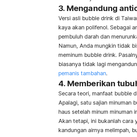
3. Mengandung anti
Versi asli
bubble drink
di Taiw
kaya akan polifenol. Sebagai a
pembuluh darah
dan menurunkan
Namun, Anda mungkin tidak b
meminum
bubble drink
. Pasaln
biasanya tidak lagi mengandung
pemanis tambahan
.
4. Memberikan tubu
Secara teori, manfaat
bubble d
Apalagi, satu sajian minuman
b
haus setelah minum minuman ini
Akan tetapi, ini bukanlah car
kandungan airnya melimpah,
b