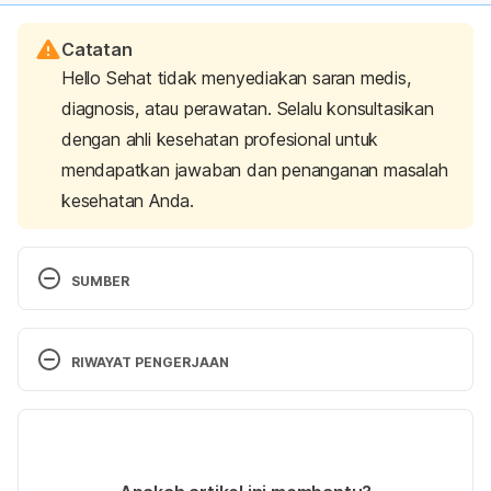
Catatan
Hello Sehat tidak menyediakan saran medis,
diagnosis, atau perawatan. Selalu konsultasikan
dengan ahli kesehatan profesional untuk
mendapatkan jawaban dan penanganan masalah
kesehatan Anda.
SUMBER
Cyclea barbata
 (no date) 
NParks
. Available at: 
https://www.nparks.gov.sg/florafaunaweb/flora/5/5
RIWAYAT PENGERJAAN
/5585
  (Accessed: 25 July 2024). 
Versi Terbaru
Wenda, F. (2024) 
RESEP Cincau Homemade Oleh 
Florensia wenda
, 
Cookpad
. Available at: 
02/08/2024
https://cookpad.com/id/resep/17297783-cincau-
Ditulis oleh 
Aprinda Puji