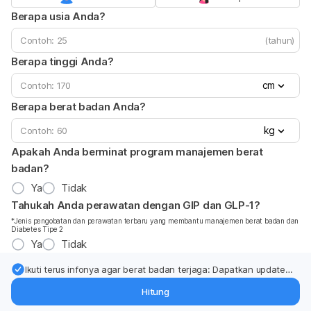
Berapa usia Anda?
(tahun)
Berapa tinggi Anda?
cm
Berapa berat badan Anda?
kg
Apakah Anda berminat program manajemen berat
badan?
Ya
Tidak
Tahukah Anda perawatan dengan GIP dan GLP-1?
*Jenis pengobatan dan perawatan terbaru yang membantu manajemen berat badan dan
Diabetes Tipe 2
Ya
Tidak
Ikuti terus infonya agar berat badan terjaga: Dapatkan update
dari pakar mengenai dukungan dan perawatan berat badan
Hitung
langsung ke inbox Anda.