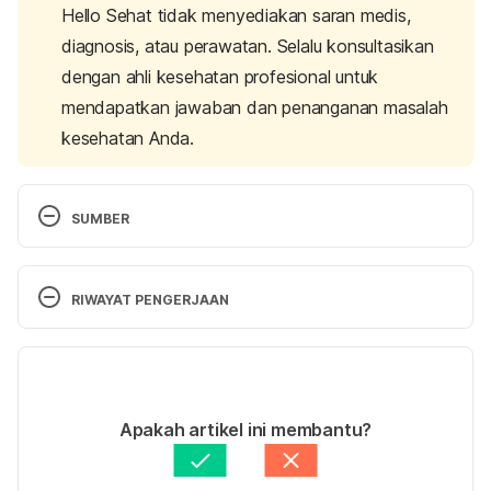
Hello Sehat tidak menyediakan saran medis,
diagnosis, atau perawatan. Selalu konsultasikan
dengan ahli kesehatan profesional untuk
mendapatkan jawaban dan penanganan masalah
kesehatan Anda.
SUMBER
Hasil Utama RISKESDAS 2018. Retrieved 8 June 
2023, from 
RIWAYAT PENGERJAAN
https://kesmas.kemkes.go.id/assets/upload/dir_519
d41d8cd98f00/files/Hasil-riskesdas-2018_1274.pdf
Versi Terbaru
Natural sweetener Stevia rebaudiana: 
05/07/2023
Functionalities, health benefits and potential risks. 
Ditulis oleh 
Adhenda Madarina
Apakah artikel ini membantu?
Retrieved 8 June 2023, from 
Ditinjau secara medis oleh
dr. Carla Pramudita 
https://doi.org/10.17179%2Fexcli2021-4211
Susanto