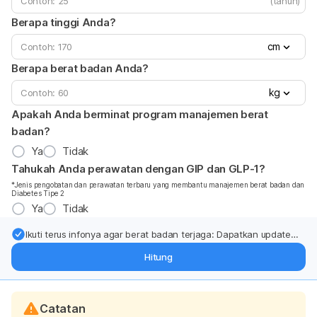
(tahun)
Berapa tinggi Anda?
cm
Berapa berat badan Anda?
kg
Apakah Anda berminat program manajemen berat
badan?
Ya
Tidak
Tahukah Anda perawatan dengan GIP dan GLP-1?
*Jenis pengobatan dan perawatan terbaru yang membantu manajemen berat badan dan
Diabetes Tipe 2
Ya
Tidak
Ikuti terus infonya agar berat badan terjaga: Dapatkan update
dari pakar mengenai dukungan dan perawatan berat badan
Hitung
langsung ke inbox Anda.
Catatan