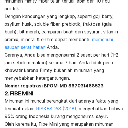
minuman Flimty Fiber telah terjual lebih dari 10 ribu
produk.
Dengan kandungan yang lengkap, seperti
goji berry,
psyllium husk, soluble fiber,
prebiotik, fruktosa (gula
buah), bit merah, campuran buah dan sayuran, vitamin
premix, mineral & enzim dapat membantu
memenuhi
asupan serat harian
Anda.
Caranya, Anda bisa mengonsumsi 2 saset per hari (1-2
jam sebelum makan) selama 7 hari. Anda tidak perlu
khawatir karena Flimty bukanlah minuman yang
menyebabkan ketergantungan.
Nomor registrasi BPOM: MD 867031468523
2. FIBE MINI
Minuman ini muncul berangkat dari adanya fakta yang
termuat dalam
RISKESDAS (2018)
, menyebutkan bahwa
95% orang Indonesia kurang mengonsumsi sayur.
Oleh karena itu, Fibe Mini yang merupakan minuman