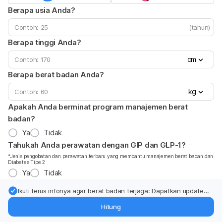
Berapa usia Anda?
(tahun)
Berapa tinggi Anda?
cm
Berapa berat badan Anda?
kg
Apakah Anda berminat program manajemen berat
badan?
Ya
Tidak
Tahukah Anda perawatan dengan GIP dan GLP-1?
*Jenis pengobatan dan perawatan terbaru yang membantu manajemen berat badan dan
Diabetes Tipe 2
Ya
Tidak
Ikuti terus infonya agar berat badan terjaga: Dapatkan update
dari pakar mengenai dukungan dan perawatan berat badan
Hitung
langsung ke inbox Anda.