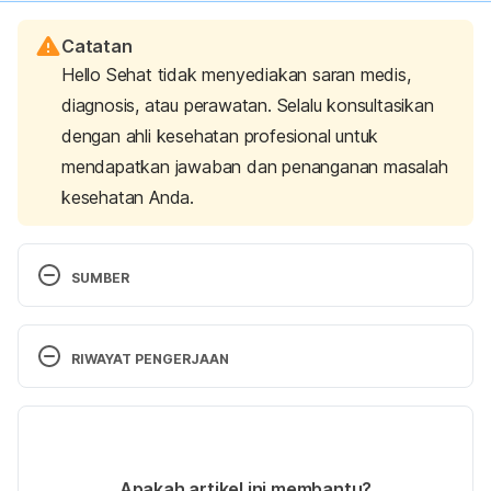
Catatan
Hello Sehat tidak menyediakan saran medis,
diagnosis, atau perawatan. Selalu konsultasikan
dengan ahli kesehatan profesional untuk
mendapatkan jawaban dan penanganan masalah
kesehatan Anda.
SUMBER
The 10 Best Foods That Are High in Zinc. (2018). 
Retrieved 12 March 2021, from 
RIWAYAT PENGERJAAN
https://www.healthline.com/nutrition/best-foods-
high-in-zinc
Versi Terbaru
Data Komposisi Pangan Indonesia (Telur ayam ras, 
06/05/2021
segar). (2018). Retrieved 12 March 2021, from 
Ditulis oleh 
Diah Ayu Lestari
Apakah artikel ini membantu?