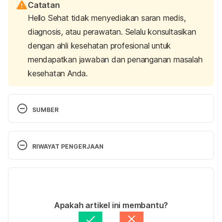
Catatan
Hello Sehat tidak menyediakan saran medis,
diagnosis, atau perawatan. Selalu konsultasikan
dengan ahli kesehatan profesional untuk
mendapatkan jawaban dan penanganan masalah
kesehatan Anda.
SUMBER
Adeleke, B. S., & Babalola, O. O. (2020). Oilseed 
crop sunflower (
Helianthus annuus
) as a source of 
RIWAYAT PENGERJAAN
food: Nutritional and health benefits.
Food science 
& nutrition
, 
8
(9), 4666–4684. 
Versi Terbaru
https://doi.org/10.1002/fsn3.1783
26/12/2023
Cheenam, B., & Leena, P. (2016). Effects of 
Ditulis oleh 
Annisa Nur Indah Setiawati
Apakah artikel ini membantu?
sunflower seeds on fasting blood glucose in 
Ditinjau secara medis oleh
dr. Patricia Lukas 