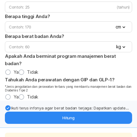
(tahun)
Berapa tinggi Anda?
cm
Berapa berat badan Anda?
kg
Apakah Anda berminat program manajemen berat
badan?
Ya
Tidak
Tahukah Anda perawatan dengan GIP dan GLP-1?
*Jenis pengobatan dan perawatan terbaru yang membantu manajemen berat badan dan
Diabetes Tipe 2
Ya
Tidak
Ikuti terus infonya agar berat badan terjaga: Dapatkan update
dari pakar mengenai dukungan dan perawatan berat badan
Hitung
langsung ke inbox Anda.