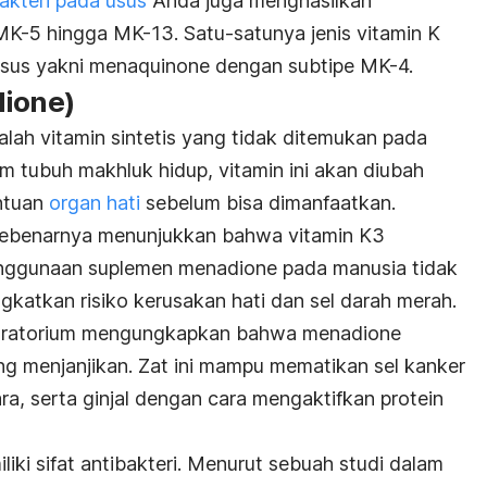
akteri pada usus
Anda juga menghasilkan
K-5 hingga MK-13. Satu-satunya jenis vitamin K
usus yakni
menaquinone
dengan subtipe MK-4.
ione
)
alah vitamin sintetis yang tidak ditemukan pada
m tubuh makhluk hidup, vitamin ini akan diubah
ntuan
organ hati
sebelum bisa dimanfaatkan.
 sebenarnya menunjukkan bahwa vitamin K3
enggunaan suplemen
menadione
pada manusia tidak
gkatkan risiko kerusakan hati dan sel darah merah.
laboratorium mengungkapkan bahwa
menadione
ng menjanjikan. Zat ini mampu mematikan sel kanker
a, serta ginjal dengan cara mengaktifkan protein
iliki sifat antibakteri. Menurut sebuah studi dalam