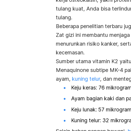
tulang kuat, Anda bisa terlindun
tulang.
Beberapa penelitian terbaru ju
Zat gizi ini membantu menjaga
menurunkan risiko kanker, ser
kecemasan.
Sumber utama vitamin K2 yait
Menaquinone
subtipe MK-4 pal
ayam,
kuning telur
, dan menteg
Keju keras: 76 mikrogra
Ayam bagian kaki dan p
Keju lunak: 57 mikrogra
Kuning telur: 32 mikrog