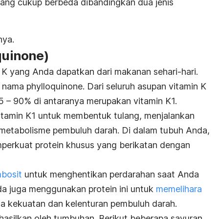
 yang cukup berbeda dibandingkan dua jenis
nya.
quinone
)
n K yang Anda dapatkan dari makanan sehari-hari.
an nama
phylloquinone
. Dari seluruh asupan vitamin K
5 – 90% di antaranya merupakan vitamin K1.
tamin K1 untuk membentuk tulang, menjalankan
 metabolisme pembuluh darah. Di dalam tubuh Anda,
mperkuat protein khusus yang berikatan dengan
bosit
untuk menghentikan perdarahan saat Anda
da juga menggunakan protein ini untuk
memelihara
a kekuatan dan kelenturan pembuluh darah.
dihasilkan oleh tumbuhan. Berikut beberapa sayuran