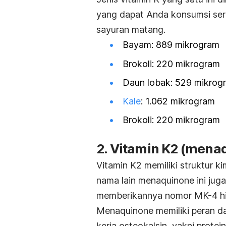
yang dapat Anda konsumsi ser
sayuran matang.
Bayam: 889 mikrogram
Brokoli: 220 mikrogram
Daun lobak: 529 mikrog
Kale
: 1.062 mikrogram
Brokoli: 220 mikrogram
2. Vitamin K2 (
menaq
Vitamin K2 memiliki struktur 
nama lain
menaquinone
ini jug
memberikannya nomor MK-4 hin
Menaquinone
memiliki peran 
kerja osteokalsin, yakni prote