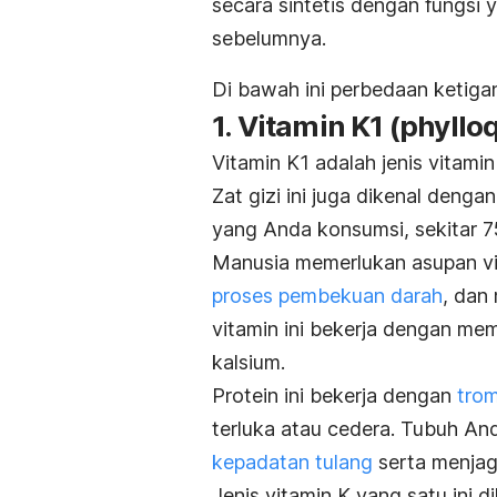
secara sintetis dengan fungsi
sebelumnya.
Di bawah ini perbedaan ketiga
1. Vitamin K1 (
phyllo
Vitamin K1 adalah jenis vitami
Zat gizi ini juga dikenal deng
yang Anda konsumsi, sekitar 7
Manusia memerlukan asupan vi
proses pembekuan darah
, dan
vitamin ini bekerja dengan me
kalsium.
Protein ini bekerja dengan
trom
terluka atau cedera. Tubuh An
kepadatan tulang
serta menjag
Jenis vitamin K yang satu ini 