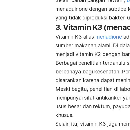
Selain bahan pangan hewani,
b
menaquinone
dengan subtipe M
yang tidak diproduksi bakteri 
3. Vitamin K3 (
menad
Vitamin K3 alias
menadione
ad
sumber makanan alami. Di dala
menjadi vitamin K2 dengan ba
Berbagai penelitian terdahulu
berbahaya bagi kesehatan. P
disarankan karena dapat menin
Meski begitu, penelitian di 
mempunyai sifat antikanker ya
usus besar dan rektum, payudar
khusus.
Selain itu, vitamin K3 juga mem