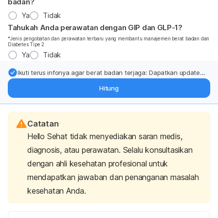
badan?
Ya
Tidak
Tahukah Anda perawatan dengan GIP dan GLP-1?
*Jenis pengobatan dan perawatan terbaru yang membantu manajemen berat badan dan
Diabetes Tipe 2
Ya
Tidak
Ikuti terus infonya agar berat badan terjaga: Dapatkan update
dari pakar mengenai dukungan dan perawatan berat badan
Hitung
langsung ke inbox Anda.
Catatan
Hello Sehat tidak menyediakan saran medis,
diagnosis, atau perawatan. Selalu konsultasikan
dengan ahli kesehatan profesional untuk
mendapatkan jawaban dan penanganan masalah
kesehatan Anda.