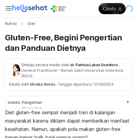
Nutrisi
Diet
Gluten-Free, Begini Pengertian
dan Panduan Dietnya
Ditinjau secara medis oleh
dr. Patricia Lukas Goentoro
·
General Practitioner
·
Rumah Sakit Universitas Indonesia
(RSUI)
Ditulis oleh
Monika Nanda
·
Tanggal diperbarui 12/08/2024
Indeks:
Pengertian
Aturan diet
Diet
gluten-free
sempat menjadi tren di kalangan
Orang sehat dan diet gluten
masyarakat karena diklaim dapat memberikan manfaat
kesehatan. Namun, apakah pola makan
gluten-free
benar-benar baik bagi semua orang?