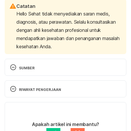
Catatan
Hello Sehat tidak menyediakan saran medis,
diagnosis, atau perawatan. Selalu konsultasikan
dengan ahli kesehatan profesional untuk
mendapatkan jawaban dan penanganan masalah
kesehatan Anda.
SUMBER
Gluten-free Diet.
 (2024). Mayo Clinic. Retrieved 7 
August 2024, from 
RIWAYAT PENGERJAAN
http://www.mayoclinic.org/healthy-living/nutrition-
and-healthy-eating/in-depth/gluten-free-diet/art-
Versi Terbaru
20048530
12/08/2024
Should You Be Gluten-Free?
 (2016). Beyond Celiac. 
Ditulis oleh 
Monika Nanda
Apakah artikel ini membantu?
Retrieved 7 August 2024, from 
Ditinjau secara medis oleh
dr. Patricia Lukas 