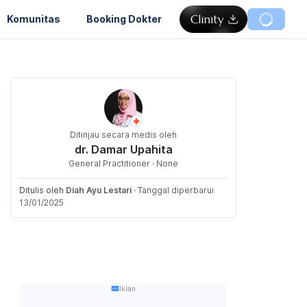
Komunitas
Booking Dokter
Ditinjau secara medis oleh
dr. Damar Upahita
General Practitioner · None
Ditulis oleh
Diah Ayu Lestari
·
Tanggal diperbarui
13/01/2025
Iklan