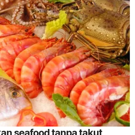
kan
seafood
tanpa takut