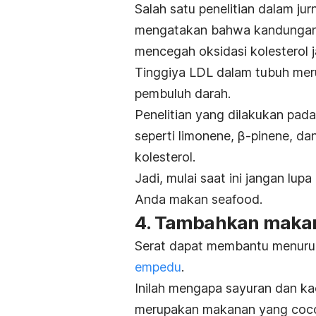
Salah satu penelitian dalam jur
mengatakan bahwa kandungan
mencegah oksidasi kolesterol j
Tinggiya LDL dalam tubuh me
pembuluh darah.
Penelitian yang dilakukan pada
seperti
limonene, β-pinene, dan
kolesterol.
Jadi, mulai saat ini jangan lu
Anda makan
seafood
.
4. Tambahkan makan
Serat dapat membantu menuru
empedu
.
Inilah mengapa sayuran dan k
merupakan makanan yang coc