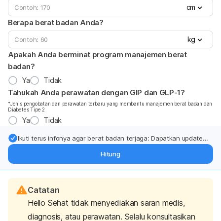
cm
Berapa berat badan Anda?
kg
Apakah Anda berminat program manajemen berat
badan?
Ya
Tidak
Tahukah Anda perawatan dengan GIP dan GLP-1?
*Jenis pengobatan dan perawatan terbaru yang membantu manajemen berat badan dan
Diabetes Tipe 2
Ya
Tidak
Ikuti terus infonya agar berat badan terjaga: Dapatkan update
dari pakar mengenai dukungan dan perawatan berat badan
Hitung
langsung ke inbox Anda.
Catatan
Hello Sehat tidak menyediakan saran medis,
diagnosis, atau perawatan. Selalu konsultasikan