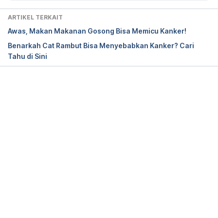
Retrieved 11 May 2021, from 
https://www.breastcancer.org/risk/factors/grilled_fo
ARTIKEL TERKAIT
od
Awas, Makan Makanan Gosong Bisa Memicu Kanker!
Benarkah Cat Rambut Bisa Menyebabkan Kanker? Cari
Tahu di Sini
Memuat...