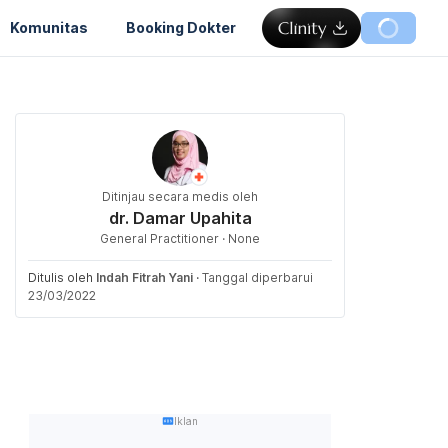
Komunitas
Booking Dokter
Ditinjau secara medis oleh
dr. Damar Upahita
General Practitioner · None
Ditulis oleh
Indah Fitrah Yani
·
Tanggal diperbarui
23/03/2022
Iklan