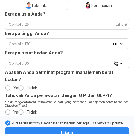
Laki-laki
Perempuan
Berapa usia Anda?
(tahun)
Berapa tinggi Anda?
cm
Berapa berat badan Anda?
kg
Apakah Anda berminat program manajemen berat
badan?
Ya
Tidak
Tahukah Anda perawatan dengan GIP dan GLP-1?
*Jenis pengobatan dan perawatan terbaru yang membantu manajemen berat badan dan
Diabetes Tipe 2
Ya
Tidak
Ikuti terus infonya agar berat badan terjaga: Dapatkan update
dari pakar mengenai dukungan dan perawatan berat badan
Hitung