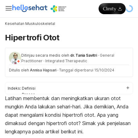
Kesehatan Muskuloskeletal
Hipertrofi Otot
Ditinjau secara medis oleh
dr. Tania Savitri
·
General
Practitioner
·
Integrated Therapeutic
Ditulis oleh
Annisa Hapsari
·
Tanggal diperbarui 15/10/2024
Indeks:
Definisi
Proses
Latihan membentuk dan meningkatkan ukuran otot
Manfaat
mungkin Anda lakukan sehari-hari. Jika demikian, Anda
Berapa lama?
Cara memulai
dapat mengalami kondisi hipertrofi otot. Apa yang
Cara memperbesar
dimaksud dengan hipertrofi otot? Simak yuk penjelasan
lengkapnya pada artikel berikut ini.