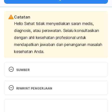
langsung ke inbox Anda.
Catatan
Hello Sehat tidak menyediakan saran medis,
diagnosis, atau perawatan. Selalu konsultasikan
dengan ahli kesehatan profesional untuk
mendapatkan jawaban dan penanganan masalah
kesehatan Anda.
SUMBER
Phillips SM. The science of muscle hypertrophy: 
making dietary protein count. 
Proceedings of the 
RIWAYAT PENGERJAAN
Nutrition Society
. 2011;70(1):100-103. 
https://doi.org/10.1017/S002966511000399X
Versi Terbaru
Schoenfeld B. J. (2010). The mechanisms of 
15/10/2024