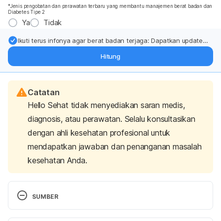
*Jenis pengobatan dan perawatan terbaru yang membantu manajemen berat badan dan
Diabetes Tipe 2
Ya
Tidak
Ikuti terus infonya agar berat badan terjaga: Dapatkan update
dari pakar mengenai dukungan dan perawatan berat badan
Hitung
langsung ke inbox Anda.
Catatan
Hello Sehat tidak menyediakan saran medis,
diagnosis, atau perawatan. Selalu konsultasikan
dengan ahli kesehatan profesional untuk
mendapatkan jawaban dan penanganan masalah
kesehatan Anda.
SUMBER
Knee pain and problems
. Knee Pain and Problems | 