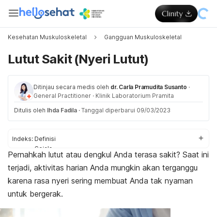
Kesehatan Muskuloskeletal
Gangguan Muskuloskeletal
Lutut Sakit (Nyeri Lutut)
Ditinjau secara medis oleh
dr. Carla Pramudita Susanto
·
General Practitioner
·
Klinik Laboratorium Pramita
Ditulis oleh
Ihda Fadila
·
Tanggal diperbarui 09/03/2023
Indeks:
Definisi
Gejala
Pernahkah lutut atau dengkul Anda terasa sakit? Saat ini
Penyebab
terjadi, aktivitas harian Anda mungkin akan terganggu
Faktor risiko
Diagnosis
karena rasa nyeri sering membuat Anda tak nyaman
Pengobatan
untuk bergerak.
Perawatan rumahan
Pencegahan