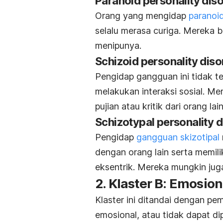
Paranoid personality dis
Orang yang mengidap
paranoi
selalu merasa curiga. Mereka 
menipunya.
Schizoid personality dis
Pengidap gangguan ini tidak te
melakukan interaksi sosial. Me
pujian atau kritik dari orang lai
Schizotypal personality 
Pengidap
gangguan skizotipal
dengan orang lain serta memil
eksentrik. Mereka mungkin jug
2. Klaster B: Emosion
Klaster ini ditandai dengan pem
emosional, atau tidak dapat dipr