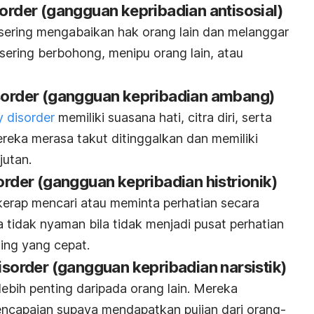
sorder
(gangguan kepribadian antisosial)
sering mengabaikan hak orang lain dan melanggar
sering berbohong, menipu orang lain, atau
sorder
(gangguan kepribadian ambang)
y disorder
memiliki suasana hati, citra diri, serta
reka merasa takut ditinggalkan dan memiliki
jutan.
sorder
(gangguan kepribadian histrionik)
kerap mencari atau meminta perhatian secara
 tidak nyaman bila tidak menjadi pusat perhatian
ing
yang cepat.
disorder
(gangguan kepribadian narsistik)
lebih penting daripada orang lain. Mereka
encapaian supaya mendapatkan pujian dari orang-