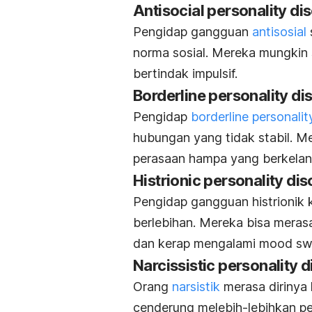
Antisocial personality di
Pengidap gangguan
antisosial
norma sosial. Mereka mungkin 
bertindak impulsif.
Borderline personality di
Pengidap
borderline personalit
hubungan yang tidak stabil. Me
perasaan hampa yang berkelan
Histrionic personality di
Pengidap gangguan histrionik 
berlebihan. Mereka bisa merasa
dan kerap mengalami
mood sw
Narcissistic personality 
Orang
narsistik
merasa dirinya 
cenderung melebih-lebihkan p