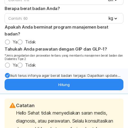
Berapa berat badan Anda?
kg
Apakah Anda berminat program manajemen berat
badan?
Ya
Tidak
Tahukah Anda perawatan dengan GIP dan GLP-1?
*Jenis pengobatan dan perawatan terbaru yang membantu manajemen berat badan dan
Diabetes Tipe 2
Ya
Tidak
Ikuti terus infonya agar berat badan terjaga: Dapatkan update
dari pakar mengenai dukungan dan perawatan berat badan
Hitung
langsung ke inbox Anda.
Catatan
Hello Sehat tidak menyediakan saran medis,
diagnosis, atau perawatan. Selalu konsultasikan