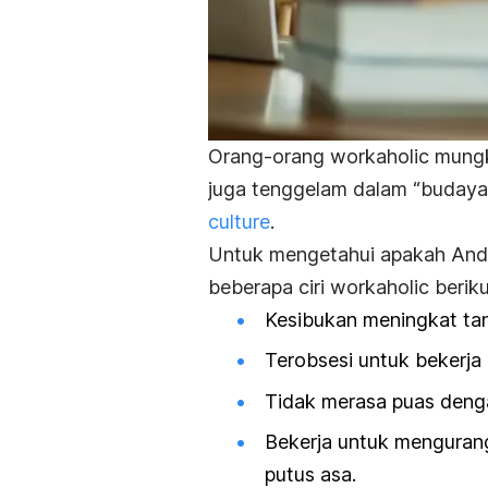
Orang-orang
workaholic
mungk
juga tenggelam dalam “budaya g
culture
.
Untuk mengetahui apakah Anda 
beberapa ciri
workaholic
beriku
Kesibukan meningkat tan
Terobsesi untuk bekerja 
Tidak merasa puas denga
Bekerja untuk mengurang
putus asa.