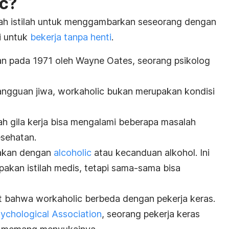
c?
alah istilah untuk menggambarkan seseorang dengan
i untuk
bekerja tanpa henti
.
takan pada 1971 oleh Wayne Oates, seorang psikolog
angguan jiwa,
workaholic
bukan merupakan kondisi
h gila kerja bisa mengalami beberapa masalah
esehatan.
akan dengan
alcoholic
atau kecanduan alkohol. Ini
akan istilah medis, tetapi sama-sama bisa
gat bahwa
workaholic
berbeda dengan pekerja keras.
ychological Association
,
seorang pekerja keras