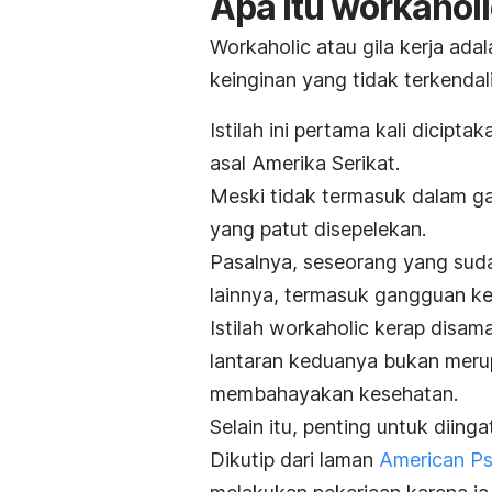
Apa itu
workaholi
Workaholic
atau gila kerja ad
keinginan yang tidak terkendal
Istilah ini pertama kali dicip
asal Amerika Serikat.
Meski tidak termasuk dalam g
yang patut disepelekan.
Pasalnya, seseorang yang suda
lainnya, termasuk gangguan k
Istilah
workaholic
kerap disam
lantaran keduanya bukan merup
membahayakan kesehatan.
Selain itu, penting untuk diin
Dikutip dari laman
American Ps