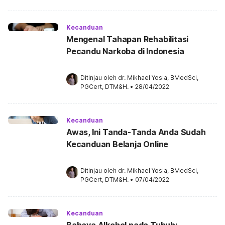
Kecanduan
Mengenal Tahapan Rehabilitasi
Pecandu Narkoba di Indonesia
Ditinjau oleh 
dr. Mikhael Yosia, BMedSci, 
PGCert, DTM&H.
•
28/04/2022
Kecanduan
Awas, Ini Tanda-Tanda Anda Sudah
Kecanduan Belanja Online
Ditinjau oleh 
dr. Mikhael Yosia, BMedSci, 
PGCert, DTM&H.
•
07/04/2022
Kecanduan
Bahaya Alkohol pada Tubuh: