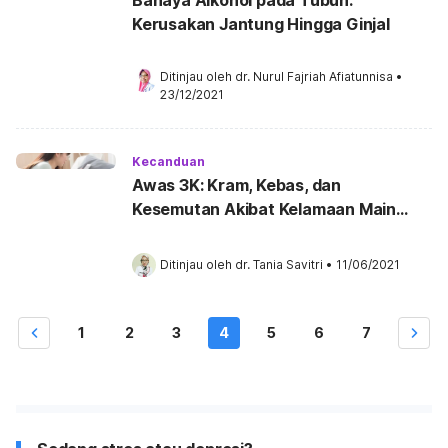
Kerusakan Jantung Hingga Ginjal
Ditinjau oleh 
dr. Nurul Fajriah Afiatunnisa
•
23/12/2021
Kecanduan
Awas 3K: Kram, Kebas, dan
Kesemutan Akibat Kelamaan Main
Gadget
Ditinjau oleh 
dr. Tania Savitri
•
11/06/2021
1
2
3
4
5
6
7