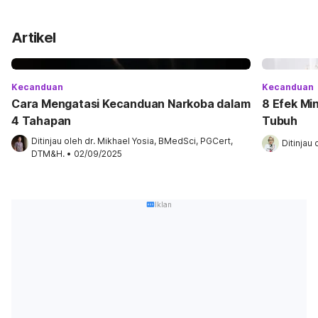
Artikel
Kecanduan
Kecanduan
Cara Mengatasi Kecanduan Narkoba dalam
8 Efek Mi
4 Tahapan
Tubuh
Ditinjau oleh 
dr. Mikhael Yosia, BMedSci, PGCert, 
Ditinjau 
DTM&H.
•
02/09/2025
Iklan