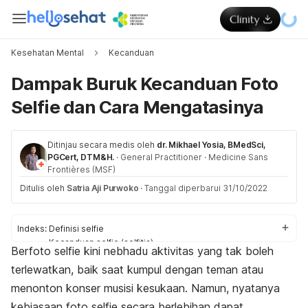
Kesehatan Mental
Kecanduan
Dampak Buruk Kecanduan Foto
Selfie dan Cara Mengatasinya
Ditinjau secara medis oleh
dr. Mikhael Yosia, BMedSci,
PGCert, DTM&H.
·
General Practitioner
·
Medicine Sans
Frontières (MSF)
Ditulis oleh
Satria Aji Purwoko
·
Tanggal diperbarui 31/10/2022
Indeks:
Definisi selfie
Kecanduan selfie (selfitis)
Berfoto
selfie
kini nebhadu aktivitas yang tak boleh
Dampak
terlewatkan, baik saat kumpul dengan teman atau
Tips mengatasi kecanduan
menonton konser musisi kesukaan. Namun, nyatanya
kebiasaan foto
selfie
secara berlebihan dapat