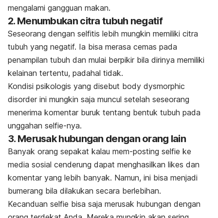
mengalami gangguan makan.
2. Menumbukan citra tubuh negatif
Seseorang dengan
selfitis
lebih mungkin memiliki citra
tubuh yang negatif. Ia bisa merasa cemas pada
penampilan tubuh dan mulai berpikir bila dirinya memiliki
kelainan tertentu, padahal tidak.
Kondisi psikologis yang disebut
body dysmorphic
disorder
ini mungkin saja muncul setelah seseorang
menerima komentar buruk tentang bentuk tubuh pada
unggahan
selfie
-nya.
3. Merusak hubungan dengan orang lain
Banyak orang sepakat kalau mem-
posting selfie
ke
media sosial cenderung dapat menghasilkan
likes
dan
komentar yang lebih banyak. Namun, ini bisa menjadi
bumerang bila dilakukan secara berlebihan.
Kecanduan
selfie
bisa saja
merusak hubungan
dengan
orang terdekat Anda. Mereka mungkin akan sering